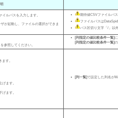
明
期待値CSVファイルパ
ファイルパスを入力します。
ファイルパスはDataS
ーザが起動し、ファイルの選択ができま
パス区切り文字「/」以
[列指定の値比較条件一覧]
に
[列指定の値比較条件一覧]
の
」を参照してください。
きます。
[列一覧]
で設定した列名がM
上げます。
下げます。