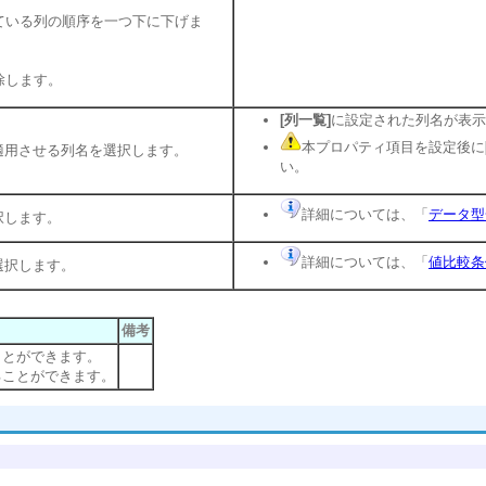
ている列の順序を一つ下に下げま
除します。
[列一覧]
に設定された列名が表示
本プロパティ項目を設定後に
適用させる列名を選択します。
い。
詳細については、「
データ型
択します。
詳細については、「
値比較条
選択します。
備考
ことができます。
ることができます。