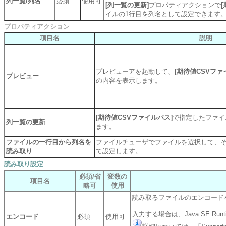
列一覧/列名
必須
使用可
[列一覧の更新]
プロパティアクションで
イルの1行目を列名として設定できます
プロパティアクション
項目名
説明
プレビューアを起動して、
[期待値CSVファ
プレビュー
の内容を表示します。
[期待値CSVファイルパス]
で指定したファイ
列一覧の更新
ます。
ファイルの一行目から列名を
ファイルチューザでファイルを選択して、そ
読み取り
て設定します。
読み取り設定
必須/省
変数の
項目名
略可
使用
読み取るファイルのエンコード
入力する場合は、Java SE Ru
エンコード
必須
使用可