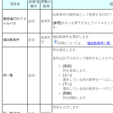
必須/省
変数の
項目名
説
略可
使用
比較条件の期待値として使用するCSV
期待値CSVファ
必須
使用可
[参照]
ボタンを押下するとファイルチュ
イルパス
す。
値比較条件を選択します。
使用不
値比較条件
必須
可
詳細については、「
値比較条件一覧
列を指定します。
各列は以下のボタンで操作することがで
[追加]
:
列を追加します。
[上へ]
:
列一覧
必須
-
選択している列の順序を一つ上に
[下へ]
:
選択している列の順序を一つ下に
[削除]
:
列を削除します。
列名を入力します。