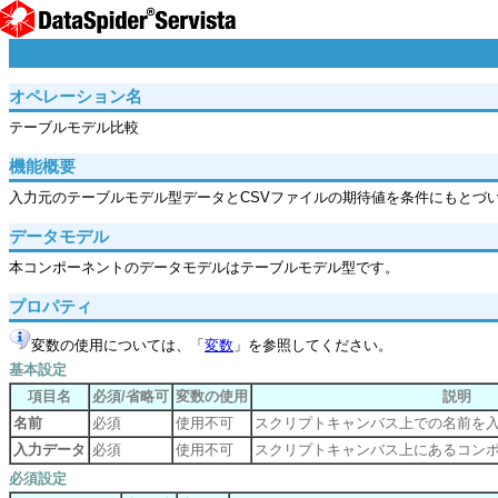
オペレーション名
テーブルモデル比較
機能概要
入力元のテーブルモデル型データとCSVファイルの期待値を条件にもとづ
データモデル
本コンポーネントのデータモデルはテーブルモデル型です。
プロパティ
変数の使用については、「
変数
」を参照してください。
基本設定
項目名
必須/省略可
変数の使用
説明
名前
必須
使用不可
スクリプトキャンバス上での名前を
入力データ
必須
使用不可
スクリプトキャンバス上にあるコン
必須設定