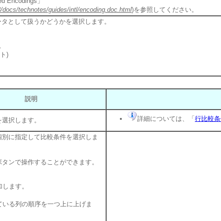
 Encodings」
8/docs/technotes/guides/intl/encoding.doc.html
)を参照してください。
ータとして扱うかどうかを選択します。
。
ト)
説明
詳細については、「
行比較条
を選択します。
個別に指定して比較条件を選択しま
ボタンで操作することができます。
加します。
ている列の順序を一つ上に上げま