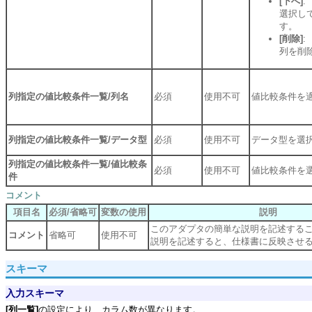
[下へ]
:
選択し
す。
[削除]
:
列を削
列指定の値比較条件一覧/列名
必須
使用不可
値比較条件を
列指定の値比較条件一覧/データ型
必須
使用不可
データ型を選
列指定の値比較条件一覧/値比較条
必須
使用不可
値比較条件を
件
コメント
項目名
必須/省略可
変数の使用
説明
このアダプタの簡単な説明を記述する
コメント
省略可
使用不可
説明を記述すると、仕様書に反映させ
スキーマ
入力スキーマ
[列一覧]
の設定により、カラム数が異なります。