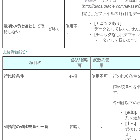
詳細については、「Supported
(
http://docs.oracle.com/javase/
指定したファイルの1行目をデ
[チェックあり]
:
最初の行は値として取
使用不
省略可
データとして扱いません
得しない
可
[チェックなし]
:(デフォル
データとして扱います。
比較詳細設定
必須/省略
変数の使
項目名
可
用
行比較条件
必須
使用不可
行の比較条件
値比較条件を
す。
各列は以下の
[追加]
:
列を追
[上へ]
:
列指定の値比較条件一覧
省略可
-
選択し
す。