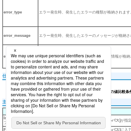
error_type
エラー発生時、発生したエラーの種類が格納されます
error_message
エラー発生時、発生したエラーのメッセージが格納さ
error_trace
エラー発生時、発生したエラーのトレース情報が格納
仕様制限
[列指定の値比較条件一覧/列名]
について
[列一覧/列名]
で同じ列名が複数設定され、
[列指定の値比較条件
主な例外
例外名
InvalidPropertyConfigurationException
[期待値CSVファイルパス]
が指
ファイルパスが未入力です。
FileIsDirectoryException
[期待値CSVファイルパス]
に入