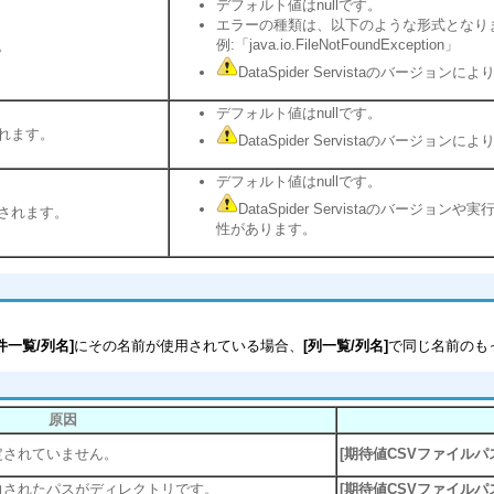
デフォルト値はnullです。
エラーの種類は、以下のような形式となり
例:「java.io.FileNotFoundException」
。
DataSpider Servistaのバー
デフォルト値はnullです。
れます。
DataSpider Servistaのバー
デフォルト値はnullです。
DataSpider Servistaのバ
されます。
性があります。
一覧/列名]
にその名前が使用されている場合、
[列一覧/列名]
で同じ名前のも
原因
定されていません。
[期待値CSVファイルパ
力されたパスがディレクトリです。
[期待値CSVファイルパ