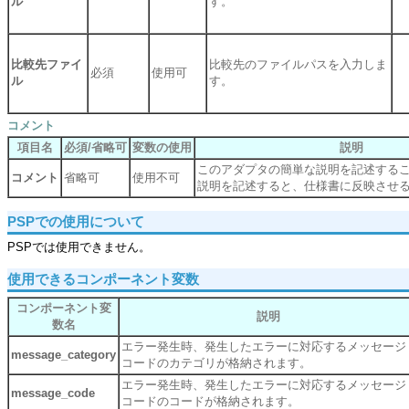
ル
す。
比較先ファイ
比較先のファイルパスを入力しま
必須
使用可
ル
す。
コメント
項目名
必須/省略可
変数の使用
説明
このアダプタの簡単な説明を記述する
コメント
省略可
使用不可
説明を記述すると、仕様書に反映させ
PSPでの使用について
PSPでは使用できません。
使用できるコンポーネント変数
コンポーネント変
説明
数名
エラー発生時、発生したエラーに対応するメッセージ
message_category
コードのカテゴリが格納されます。
エラー発生時、発生したエラーに対応するメッセージ
message_code
コードのコードが格納されます。