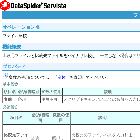
フ
オペレーション名
ファイル比較
機能概要
比較元ファイルと比較先ファイルをバイナリ比較し、一致しない場合はア
プロパティ
変数の使用については、「
変数
」を参照してください。
基本設定
項目名
必須/省略可
変数の使用
説明
名前
必須
使用不可
スクリプトキャンバス上での名前を入力
必須設定
必須/省略
変数の使
項目名
説明
可
用
比較元ファイ
比較元のファイルパスを入力しま
必須
使用可