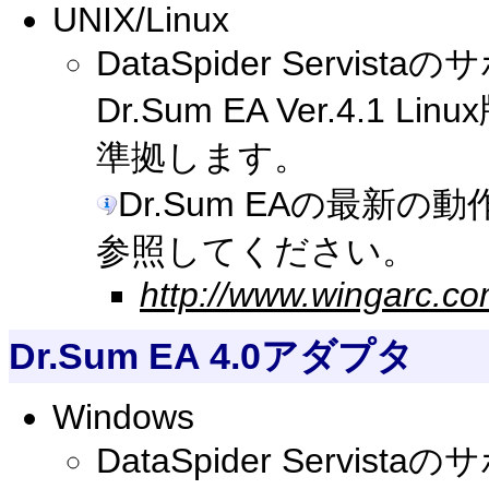
UNIX/Linux
DataSpider Serv
Dr.Sum EA Ver.4.
準拠します。
Dr.Sum EAの最新
参照してください。
http://www.wingarc.co
Dr.Sum EA 4.0アダプタ
Windows
DataSpider Serv