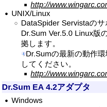
http://www.wingarc.co
UNIX/Linux
DataSpider Serv
Dr.Sum Ver.5.0 
拠します。
Dr.Sumの最新の動
してください。
http://www.wingarc.co
Dr.Sum EA 4.2アダプタ
Windows