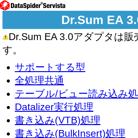
Dr.Sum E
Dr.Sum EA 3.0アダ
す。
サポートする型
全処理共通
テーブル/ビュー読み込み
Datalizer実行処理
書き込み(VTB)処理
書き込み(BulkInsert)処理