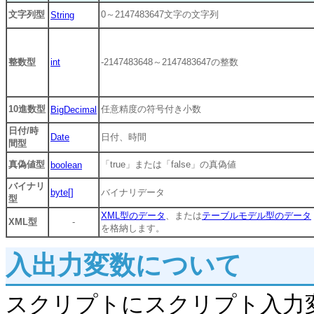
文字列型
0～2147483647文字の文字列
String
整数型
int
-2147483648～2147483647の整数
10進数型
任意精度の符号付き小数
BigDecimal
日付/時
Date
日付、時間
間型
真偽値型
「true」または「false」の真偽値
boolean
バイナリ
byte[]
バイナリデータ
型
XML型のデータ
、または
テーブルモデル型のデータ
XML型
-
を格納します。
入出力変数について
スクリプトにスクリプト入力