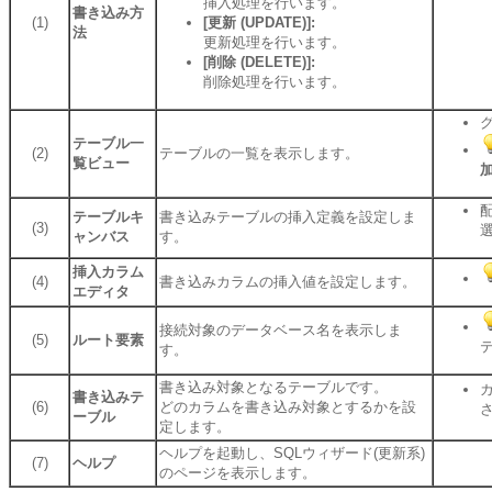
挿入処理を行います。
書き込み方
(1)
[更新 (UPDATE)]:
法
更新処理を行います。
[削除 (DELETE)]:
削除処理を行います。
テーブル一
(2)
テーブルの一覧を表示します。
覧ビュー
加
テーブルキ
書き込みテーブルの挿入定義を設定しま
(3)
ャンバス
す。
挿入カラム
(4)
書き込みカラムの挿入値を設定します。
エディタ
接続対象のデータベース名を表示しま
(5)
ルート要素
す。
書き込み対象となるテーブルです。
書き込みテ
(6)
どのカラムを書き込み対象とするかを設
ーブル
定します。
ヘルプを起動し、SQLウィザード(更新系)
(7)
ヘルプ
のページを表示します。