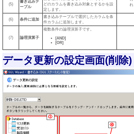
書き込みテ
(5)
どのカラムを書き込み対象とするかを設
れ
ーブル
定します。
書き込みテーブルで選択したカラムを条
(6)
条件に追加
件カラムに追加します。
複数条件の論理演算子です。
(7)
論理演算子
[AND]
[OR]
データ更新の設定画面(削除)