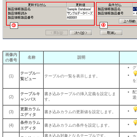
画像内
名称
説明
の番号
グ
テーブル一
(1)
テーブルの一覧を表示します。
覧ビュー
を
配
テーブルキ
書き込みテーブルの挿入定義を設定しま
(2)
選
ャンバス
す。
更新カラム
(3)
書き込みカラムの更新値を設定します。
エディタ
条件カラム
(4)
書き込みカラムの条件を設定します。
エディタ
書き込み対象となるテーブルです。
カ