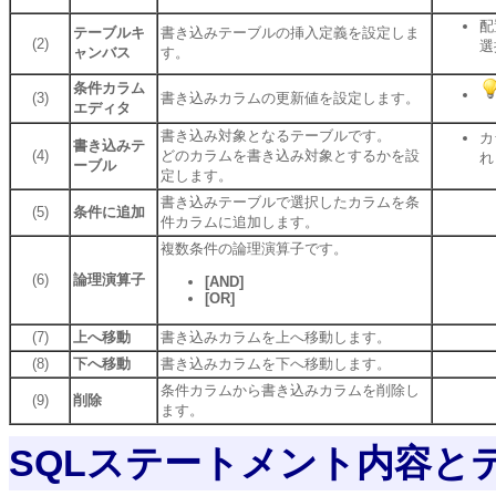
配
テーブルキ
書き込みテーブルの挿入定義を設定しま
(2)
選
ャンバス
す。
条件カラム
(3)
書き込みカラムの更新値を設定します。
エディタ
書き込み対象となるテーブルです。
カ
書き込みテ
(4)
どのカラムを書き込み対象とするかを設
れ
ーブル
定します。
書き込みテーブルで選択したカラムを条
(5)
条件に追加
件カラムに追加します。
複数条件の論理演算子です。
(6)
論理演算子
[AND]
[OR]
(7)
上へ移動
書き込みカラムを上へ移動します。
(8)
下へ移動
書き込みカラムを下へ移動します。
条件カラムから書き込みカラムを削除し
(9)
削除
ます。
SQLステートメント内容と