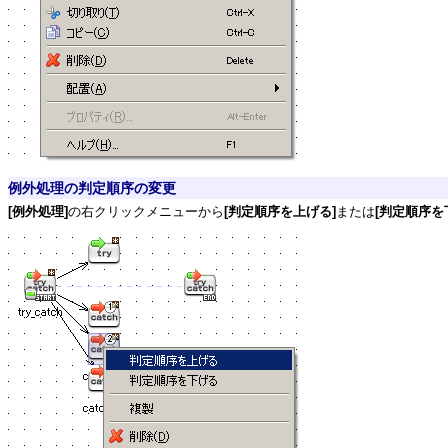
例外処理の判定順序の変更
[例外処理]
の右クリックメニューから
[判定順序を上げる]
または
[判定順序を