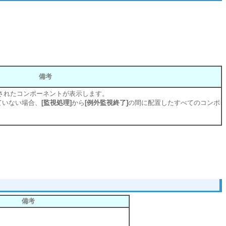
備考
されたコンポーネントが表示します。
ていない場合、
[監視処理]
から
[例外監視終了]
の間に配置したすべてのコンポ
。
備考