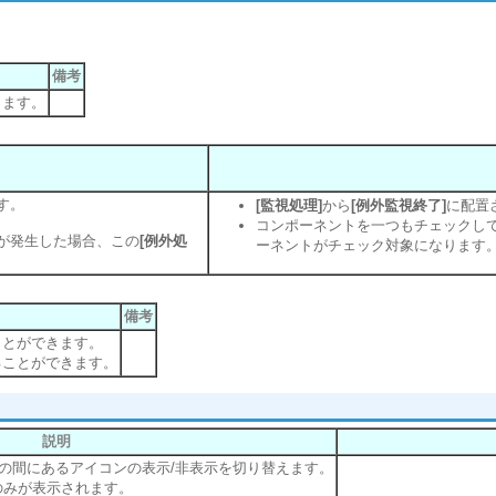
備考
します。
す。
[監視処理]
から
[例外監視終了]
に配置
コンポーネントを一つもチェックし
が発生した場合、この
[例外処
ーネントがチェック対象になります
備考
ことができます。
ることができます。
説明
の間にあるアイコンの表示/非表示を切り替えます。
のみが表示されます。