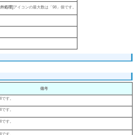
例外処理]
アイコンの最大数は「98」個です。
備考
llです。
llです。
llです。
llです。