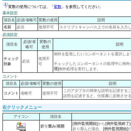
変数の使用については、「
変数
」を参照してください。
基本設定
項目名
必須/省略可
変数の使用
説明
名前
必須
使用不可
スクリプトキャンバス上での名前を入力
必須設定
必須/省
変数の
項目名
説明
略可
使用
例外を監視したいコンポーネントを選択しま
チェック
使用不
必須
チェックしたコンポーネントの処理中に例外
対象
可
理]
例外処理を実行します。
コメント
項目名
必須/省略可
変数の使用
説明
このアダプタの簡単な説明を記述する
コメント
省略可
使用不可
説明を記述すると、仕様書に反映させ
右クリックメニュー
アイコン
項目名
[例外監視開始]
から
[例外監視終了]
折り畳み/展開
折り畳んだ場合、
[例外監視開始]