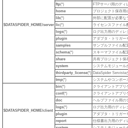
ftp
(*)
FTPサーバ用のディ
home
プロジェクト保存用
lib
(*)
外部に配置が必要な
$DATASPIDER_HOME/server
lic
(*)
ライセンスファイル
logs
(*)
ログ出力用のディレ
plugin
アダプタ・トリガー
samples
サンプルファイル配
schema
(*)
スキーマファイル配
share
共有プロジェクト保
system
システムモジュール
thirdparty_license
(*)
DataSpider 
tmp
(*)
システムやコンポー
bin
(*)
クライアントアプリ
conf
(*)
クライアントアプリ
doc
ヘルプファイル用の
logs
(*)
ログ出力用のディレ
$DATASPIDER_HOME/client
plugin
アダプタ・トリガー
report
仕様書出力用のディ
system
システムモジュール