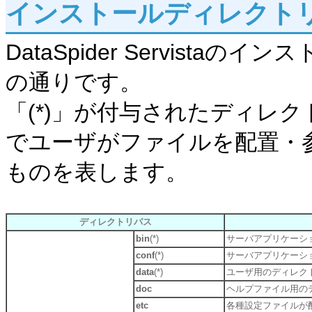
インストールディレクト
DataSpider Servist
の通りです。
「(*)」が付与されたディレ
でユーザがファイルを配置・
ものを表します。
ディレクトリパス
bin
(*)
サーバアプリケーシ
conf
(*)
サーバアプリケーシ
data
(*)
ユーザ用のディレク
doc
ヘルプファイル用の
etc
各種設定ファイルが