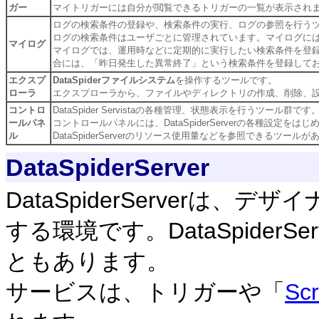
ガー
マイトリガーには自分が閲覧できるトリガーの一覧が表示され
ログの検索条件の登録や、検索条件の実行、ログの参照を行う
ログの検索条件はユーザごとに管理されています。マイログに
マイログ
マイログでは、運用時などに定期的に実行したい検索条件を登
合には、「昨日発生した異常終了」という検索条件を登録して
エクスプ
DataSpiderファイルシステム
を操作するツールです。
ローラ
エクスプローラから、ファイルやディレクトリの作成、削除、
コントロ
DataSpider Servistaの各種管理、状態表示を行うツール群です
ールパネ
コントロールパネルには、DataSpiderServerの各種設
ル
DataSpiderServerのリソース使用量などを参照できるツール
DataSpiderServer
DataSpiderServerは
する環境です。DataSpider
ともあります。
サービスは、トリガーや「
Scr