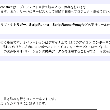
Servistaでは、プロジェクト単位で読み込み・保存を行います。
きます。また、サーバにサービスとして登録する際もプロジェクト単位で行い
クリプトや
トリガー
、
ScriptRunner
、
ScriptRunnerProxy
などの実行ツール
行う単位です。オペレーションはデザイナ上では1つのアイコン(
コンポーネ
、流れを作りたい方向にコンポーネントアイコンをドラッグ&ドロップすることで関連付
同一の読み取りオペレーションの
結果データ
を再使用することができ、何度も
り、書き込みを行うコンポーネントです。
は以下のようなカテゴリに分類されます。