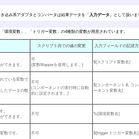
書き込み系アダプタとコンバータは結果データを「
入力データ
」として扱いま
ト変数」、「環境変数」、「トリガー変数」の4種類の変数が用意されています。
スクリプト内での値の変更
入力フィールドの記述方
可
${スクリプト変数名}
ができます。
(変数Mapperを使用します。)
れている変数で
不可
${コンポーネント名.コン
(コンポーネントの実行時に自動
したデータの数
ーネント変数名}
的に設定されます。)
です。
不可
%{環境変数名}
ができます。
変数です。
不可
${trigger.トリガー変数名}