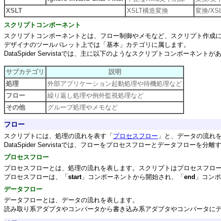
XSLT
XSLT構造変換
変換/XS
スクリプトコンポーネント
スクリプトコンポーネントとは、フロー制御やメモなど、スクリプト作成
デザイナのツールパレット上では「基本」カテゴリに属します。
DataSpider Servistaでは、主に以下のようなスクリプトコンポーネント
サブカテゴリ
説明
処理
外部アプリケーション起動処理や待機処理など
フロー
繰り返し処理や例外監視処理など
その他
グループ処理やメモなど
フロー
スクリプトには、処理の流れを表す「
プロセスフロー
」と、データの流れ
DataSpider Servistaでは、フローをプロセスフローとデータフ
プロセスフロー
プロセスフローとは、処理の流れを表します。スクリプトはプロセスフロ
プロセスフローは、「
start
」コンポーネントから開始され、「
end
」コンポ
データフロー
データフローとは、データの流れを表します。
読み取り系アダプタやコンバータから書き込み系アダプタやコンバータに