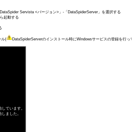
der Servista <バージョン>」-「DataSpiderServer」を選択する
スから起動する
る
ール(
DataSpiderServerのインストール時にWindowsサービスの
。
ビスを開始しています。
スを開始しました。