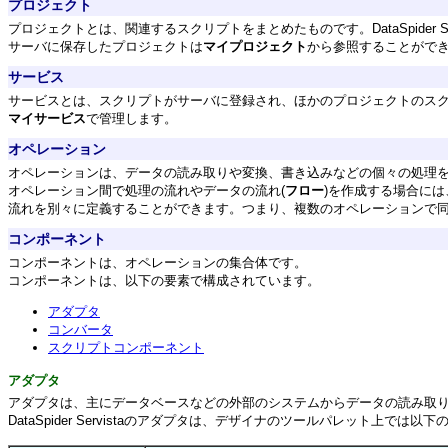
プロジェクト
プロジェクトとは、関連するスクリプトをまとめたものです。DataSpider 
サーバに保存したプロジェクトは
マイプロジェクト
から参照することがで
サービス
サービスとは、スクリプトがサーバに登録され、ほかのプロジェクトのス
マイサービス
で管理します。
オペレーション
オペレーションは、データの読み取りや変換、書き込みなどの個々の処理を
オペレーション間で処理の流れやデータの流れ(
フロー
)を作成する場合には
流れを別々に定義することができます。つまり、複数のオペレーションで
コンポーネント
コンポーネントは、オペレーションの集合体です。
コンポーネントは、以下の要素で構成されています。
アダプタ
コンバータ
スクリプトコンポーネント
アダプタ
アダプタは、主にデータベースなどの外部のシステムからデータの読み取
DataSpider Servistaのアダプタは、デザイナのツールパレット上で