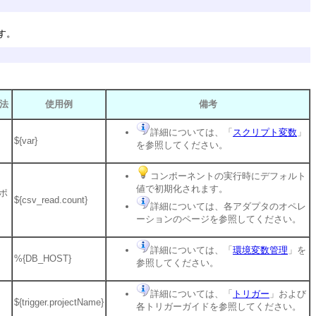
す。
法
使用例
備考
詳細については、「
スクリプト変数
」
${var}
を参照してください。
コンポーネントの実行時にデフォルト
値で初期化されます。
ポ
${csv_read.count}
詳細については、各アダプタのオペレ
ーションのページを参照してください。
詳細については、「
環境変数管理
」を
%{DB_HOST}
参照してください。
詳細については、「
トリガー
」および
${trigger.projectName}
各トリガーガイドを参照してください。