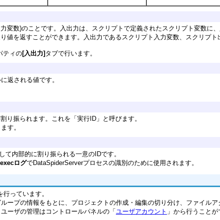
ト出力変数)のことです。入出力は、スクリプトで定義されたスクリプト変数に
き、複数の戻り値を返すことができます。入出力であるスクリプト入力変数、スクリプ
パティの
[入出力]
タブで行います。
ルに返される値です。
なIDを割り振られます。これを「実行ID」と呼びます。
ります。
プロセスに対して内部的に割り振られる一意のIDです。
execログ
でDataSpiderServerプロセスの識別のために使用されます。
機構を行っています。
グループの情報をもとに、プロジェクトの作成・編集の切り分け、ファイルア
。 ユーザの管理はコントロールパネルの「
ユーザアカウント
」から行うことが