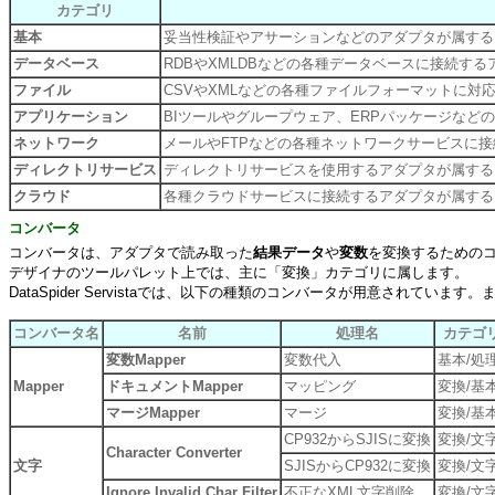
カテゴリ
基本
妥当性検証やアサーションなどのアダプタが属する
データベース
RDBやXMLDBなどの各種データベースに接続す
ファイル
CSVやXMLなどの各種ファイルフォーマットに対
アプリケーション
BIツールやグループウェア、ERPパッケージな
ネットワーク
メールやFTPなどの各種ネットワークサービスに
ディレクトリサービス
ディレクトリサービスを使用するアダプタが属する
クラウド
各種クラウドサービスに接続するアダプタが属する
コンバータ
コンバータは、アダプタで読み取った
結果データ
や
変数
を変換するための
デザイナのツールパレット上では、主に「変換」カテゴリに属します。
DataSpider Servistaでは、以下の種類のコンバータが用意されています。
コンバータ名
名前
処理名
カテゴ
変数Mapper
変数代入
基本/処
Mapper
ドキュメントMapper
マッピング
変換/基
マージMapper
マージ
変換/基
CP932からSJISに変換
変換/文
Character Converter
文字
SJISからCP932に変換
変換/文
Ignore Invalid Char Filter
不正なXML文字削除
変換/文