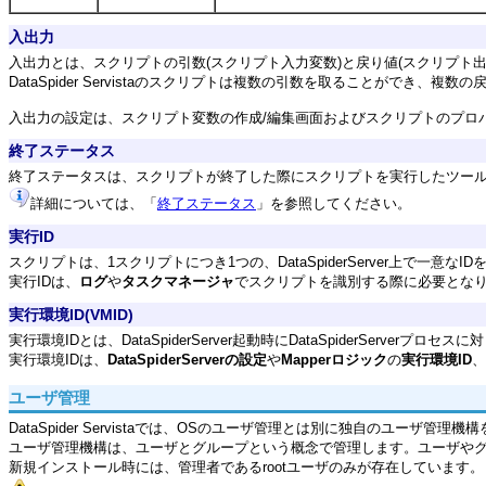
入出力
入出力とは、スクリプトの引数(スクリプト入力変数)と戻り値(スクリプ
DataSpider Servistaのスクリプトは複数の引数を取ることがで
入出力の設定は、スクリプト変数の作成/編集画面およびスクリプトのプロ
終了ステータス
終了ステータスは、スクリプトが終了した際にスクリプトを実行したツー
詳細については、「
終了ステータス
」を参照してください。
実行ID
スクリプトは、1スクリプトにつき1つの、DataSpiderServer上で一意
実行IDは、
ログ
や
タスクマネージャ
でスクリプトを識別する際に必要とな
実行環境ID(VMID)
実行環境IDとは、DataSpiderServer起動時にDataSpiderServer
実行環境IDは、
DataSpiderServerの設定
や
Mapperロジック
の
実行環境ID
、
ユーザ管理
DataSpider Servistaでは、OSのユーザ管理とは別に独自のユーザ管理
ユーザ管理機構は、ユーザとグループという概念で管理します。ユーザや
新規インストール時には、管理者であるrootユーザのみが存在しています