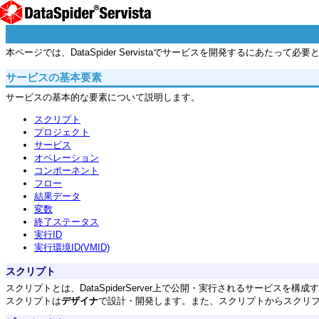
本ページでは、DataSpider Servistaでサービスを開発するにあ
サービスの基本要素
サービスの基本的な要素について説明します。
スクリプト
プロジェクト
サービス
オペレーション
コンポーネント
フロー
結果データ
変数
終了ステータス
実行ID
実行環境ID(VMID)
スクリプト
スクリプトとは、DataSpiderServer上で公開・実行されるサービ
スクリプトは
デザイナ
で設計・開発します。また、スクリプトからスクリ