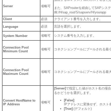
Server
省略可
また、SAProuterを経由してSA
例:/H/sap_rout/S/sapserv/H/yourapp
Client
必須
クライアント番号を入力します。
必須
言語を選択します。
Language
省略可
システム番号を入力します。
System Number
Connection Pool
省略可
コネクションプールにプールされる最
Minimum Count
Connection Pool
省略可
コネクションプールにプールされる最
Maximum Count
[Server]
で指定した値がホスト名の場合
るかどうかを選択します。
[False]
:
Convert HostName to
省略可
IP Address
IPアドレスに変換せず、ホスト
[True]
:(デフォルト)