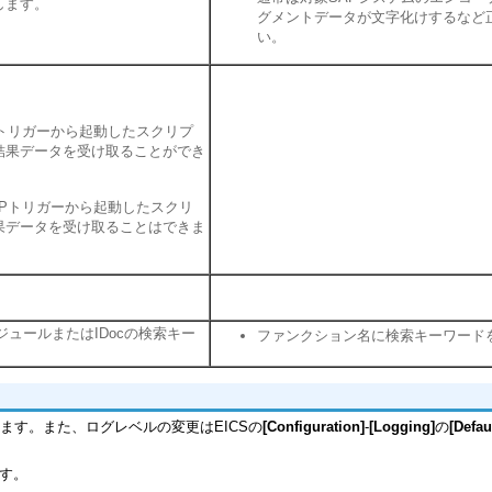
します。
グメントデータが文字化けするなど
い。
Pトリガーから起動したスクリプ
結果データを受け取ることができ
APトリガーから起動したスクリ
果データを受け取ることはできま
。
ジュールまたはIDocの検索キー
ファンクション名に検索キーワード
logに出力されます。また、ログレベルの変更はEICSの
[Configuration]
-
[Logging]
の
[Defau
ます。