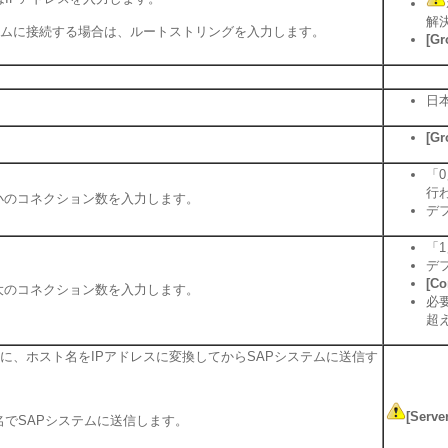
解
Pシステムに接続する場合は、ルートストリングを入力します。
[Gr
日
[Gr
「
行
小のコネクション数を入力します。
デ
「
デ
[Co
大のコネクション数を入力します。
必
超
に、ホスト名をIPアドレスに変換してからSAPシステムに送信す
[Server
名でSAPシステムに送信します。