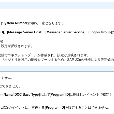
、
[System Number]
の値で一意となります。
ID]
、
[Message Server Host]
、
[Message Server Service]
、
[Logon Group]
)
、設定が反映されます。
定値でコネクションプールが作成され、設定が反映されます。
リポジトリ参照用の接続をプールするため、SAP JCoの仕様により設定値の
きません。
はできません。
on Name/IDOC Base Type]
および
[Program ID]
に削除したイベントで指定してい
、各EICSのイベントに、重複する
[Program ID]
を設定することはできません。