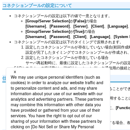
コネクションプールの設定について
コネクションプールの設定は以下の値で一意となります。
[Group/Server Selection]
が
[False]
の場合
[Username]
、
[Password]
、
[Server]
、
[Client]
、
[Language]
[Group/Server Selection]
が
[True]
の場合
[Username]
、
[Password]
、
[Client]
、
[Language]
、
[System 
コネクションプールの設定は以下のタイミングで反映されます。
設定したコネクションプールが存在していない場合(初回作成時
設定が完了したタイミングでコネクションプールが作成され
設定したコネクションプールが存在している場合
サーバ再起動時に、最後に設定したコネクションプールの設
SAPシステムへの接続数は、アプリケーションデータ通信用の接続と
仕様制限
SAPシステム内のテスト実行ができないデータは使用することがで
Integration Componentの
[Name]
にダブルバイト文字を使用すること
既存のイベントを削除して新規にイベントを作成する際に、
[Functi
起動し、作成してください。
複数のDataSpiderServerから同一のSAPシステムに接続する場合