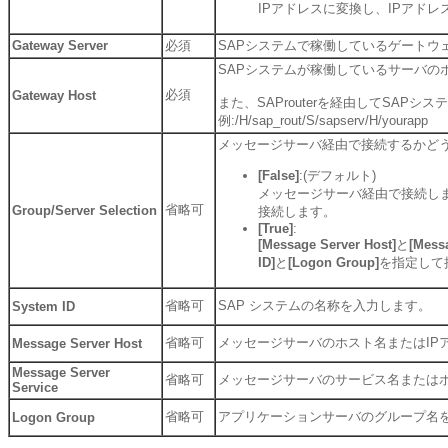
IPアドレスに変換し、IPアドレ
Gateway Server
必須
SAPシステムで稼働しているゲートウ
SAPシステムが稼働しているサーバの
必須
Gateway Host
また、SAProuterを経由してSA
例:/H/sap_rout/S/sapserv/H/yourapp
メッセージサーバ経由で接続するかど
[False]
:(デフォルト)
メッセージサーバ経由で接続し
省略可
Group/Server Selection
接続します。
[True]
:
[Message Server Host]
と
[Messa
ID]
と
[Logon Group]
を指定して
省略可
SAP システムの名称を入力します。
System ID
省略可
メッセージサーバのホスト名またはIP
Message Server Host
Message Server
省略可
メッセージサーバのサービス名または
Service
省略可
アプリケーションサーバのグループ名
Logon Group