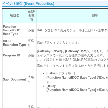
イベント設定(Event Properties)
必須/
項目名
省略
説明
可
Function
Name/IDOC
必須
BAPIを含むRFC汎用モジュールまたはIDoc基
Base Type
省略
IDOC
IDoc拡張タイプを入力します。
Extension Type
可
[Gateway Server]
と
[Gateway Host]
で指定した、
Program ID
必須
ェイホストで一意となる任意の値を入力します。
ここで設定した値をSAP GUIのRFC宛先のプロ
IDocとしてイベントを受け取るかどうか選択しま
[False]
:(デフォルト)
省略
[Function Name/IDOC Base Type]
でIDo
Sap IDocument
可
す。
[True]
:
[Function Name/IDOC Base Type]
でIDo
省略