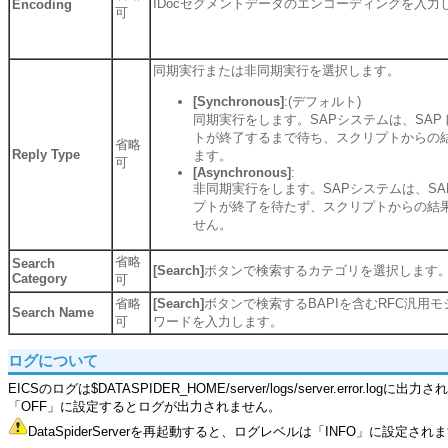
IDocセグメントデータのエンコーディングを入力
Encoding
可
同期実行または非同期実行を選択します。
[Synchronous]
:(デフォルト)
同期実行をします。SAPシステムは、SA
トが終了するまで待ち、スクリプトからの
省略
Reply Type
ます。
可
[Asynchronous]
:
非同期実行をします。SAPシステムは、S
プトが終了を待たず、スクリプトからの結
せん。
省略
Search
[Search]
ボタンで検索するカテゴリを選択します
Category
可
省略
[Search]
ボタンで検索するBAPIを含むRFC汎用モ
Search Name
可
ワードを入力します。
ログについて
EICSのログは$DATASPIDER_HOME/server/logs/server.error.
「OFF」に設定するとログが出力されません。
DataSpiderServerを再起動すると、ログレベルは「INFO」に設定され