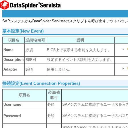
SAPシステムからDataSpider Servistaのスクリプトを呼び出すア
基本設定(New Event)
項目名
必須/省略可
説明
Name
必須
EICS上で表示する名前を入力します。
Description
省略可
設定するイベントの説明を入力します。
Adapter
必須
使用しません。
接続設定(Event Connection Properties)
必須/省
項目名
略可
Username
必須
SAPシステムに接続するユーザ名を入
必須
SAPシステムに接続するユーザのパス
Password
接続するSAPシステムのホスト名また