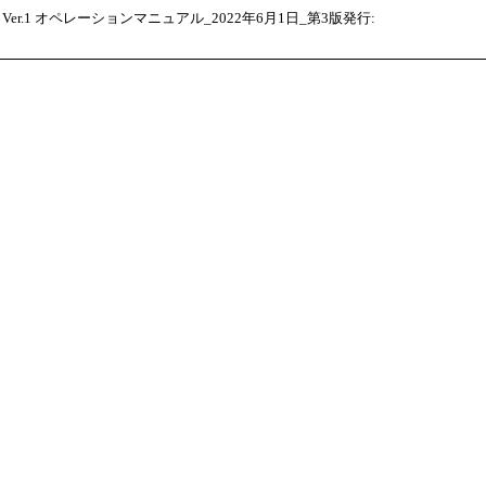
og Ver.1 オペレーションマニュアル_2022年6月1日_第3版発行: