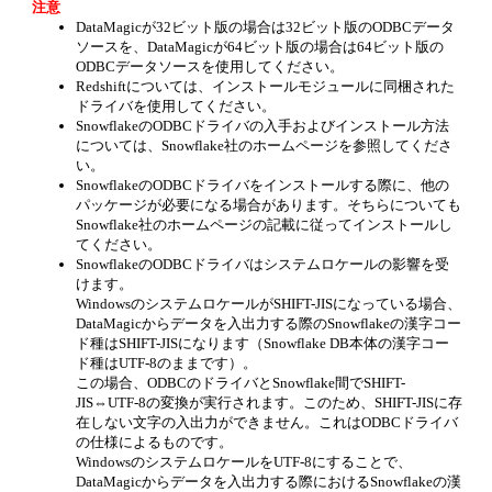
注意
DataMagicが32ビット版の場合は32ビット版のODBCデータ
ソースを、DataMagicが64ビット版の場合は64ビット版の
ODBCデータソースを使用してください。
Redshiftについては、インストールモジュールに同梱された
ドライバを使用してください。
SnowflakeのODBCドライバの入手およびインストール方法
については、Snowflake社のホームページを参照してくださ
い。
SnowflakeのODBCドライバをインストールする際に、他の
パッケージが必要になる場合があります。そちらについても
Snowflake社のホームページの記載に従ってインストールし
てください。
SnowflakeのODBCドライバはシステムロケールの影響を受
けます。
WindowsのシステムロケールがSHIFT-JISになっている場合、
DataMagicからデータを入出力する際のSnowflakeの漢字コー
ド種はSHIFT-JISになります（Snowflake DB本体の漢字コー
ド種はUTF-8のままです）。
この場合、ODBCのドライバとSnowflake間でSHIFT-
JIS⇔UTF-8の変換が実行されます。このため、SHIFT-JISに存
在しない文字の入出力ができません。これはODBCドライバ
の仕様によるものです。
WindowsのシステムロケールをUTF-8にすることで、
DataMagicからデータを入出力する際におけるSnowflakeの漢