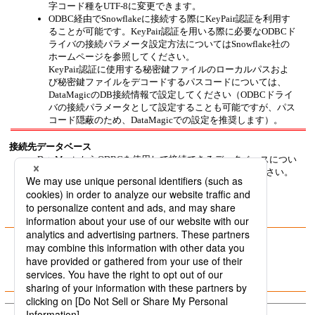
字コード種をUTF-8に変更できます。
ODBC経由でSnowflakeに接続する際にKeyPair認証を利用す
ることが可能です。KeyPair認証を用いる際に必要なODBCド
ライバの接続パラメータ設定方法についてはSnowflake社の
ホームページを参照してください。
KeyPair認証に使用する秘密鍵ファイルのローカルパスおよ
び秘密鍵ファイルをデコードするパスコードについては、
DataMagicのDB接続情報で設定してください（ODBCドライ
バの接続パラメータとして設定することも可能ですが、パス
コード隠蔽のため、DataMagicでの設定を推奨します）。
接続先データベース
DataMagicからODBCを使用して接続できるデータベースについ
ては、以下のURLから弊社ホームページを参照してください。
URL:
https://www.hulft.com/
9.6.1 ODBCアドミニストレータへの登録
9.6.2 DB接続情報詳細画面の設定
© Saison Technology Co.,Ltd. 2007