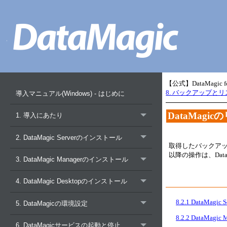
【公式】DataMagic
8. バックアップと
導入マニュアル(Windows) - はじめに
DataMagi
1. 導入にあたり
2. DataMagic Serverのインストール
取得したバックアップ
以降の操作は、Da
3. DataMagic Managerのインストール
4. DataMagic Desktopのインストール
8.2.1 DataMagi
5. DataMagicの環境設定
8.2.2 DataMag
6. DataMagicサービスの起動と停止