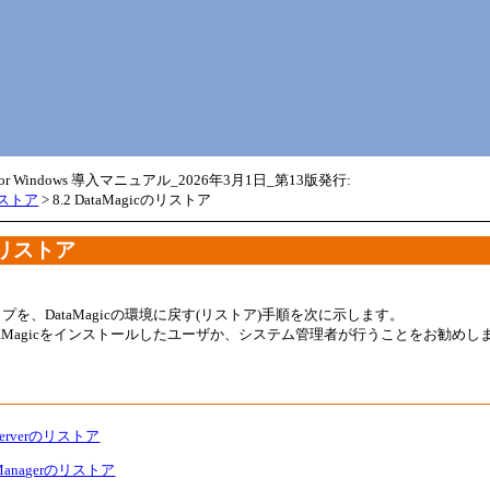
メイン コンテンツにスキップ
 for Windows 導入マニュアル_2026年3月1日_第13版発行:
リストア
>
8.2 DataMagicのリストア
cのリストア
を、DataMagicの環境に戻す(リストア)手順を次に示します。
taMagicをインストールしたユーザか、システム管理者が行うことをお勧めし
c Serverのリストア
ic Managerのリストア