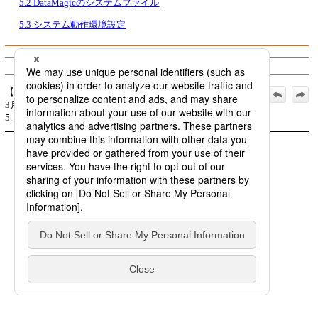
5.2 DataMagicのシステムファイル
5.3 システム動作環境設定
© Saison Technology Co.,Ltd. 2007
【公式】DataMagic for Windows 導入マニュアル_2026年
3月1日_第13版発行:
5. DataMagicの環境設定