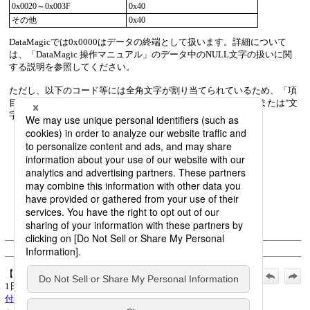
0x0020～0x003F
0x40
その他
0x40
DataMagicでは0x0000はデータの終端として扱います。詳細について
は、「DataMagic 操作マニュアル」のデータ中のNULL文字の扱いに関
する説明を参照してください。
ただし、以下のコード等には全角文字が割り当てられているため、「項
目タイプ」が"N（2バイト表示文字）"、"M（可変長文字）"、または"文
字データ"の場合は、全角文字として変換を行います。
0x00A7
: §
0x00A8
: ¨
0x00B0
: °
0x00B1
: ±
0x00B4
: ´
0x00B6
: ¶
0c00D7
: ×
0x00F7
: ÷
© Saison Technology Co.,Ltd. 2007
【公式】DataMagic リファレンスマニュアル_2026年3月
1日_第16版発行:
付録B. 半角文字コード変換表
>
B.5 UTF-16からEBCDIC