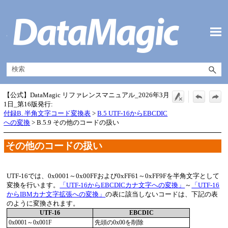
メイン コンテンツにスキップ
【公式】DataMagic リファレンスマニュアル_2026年3月
1日_第16版発行:
付録B. 半角文字コード変換表
>
B.5 UTF-16からEBCDIC
への変換
>
B.5.9 その他のコードの扱い
その他のコードの扱い
UTF-16では、0x0001～0x00FFおよび0xFF61～0xFF9Fを半角文字として
変換を行います。
「UTF-16からEBCDICカナ文字への変換」
～
「UTF-16
からIBMカナ文字拡張への変換」
の表に該当しないコードは、下記の表
のように変換されます。
UTF-16
EBCDIC
0x0001～0x001F
先頭の0x00を削除