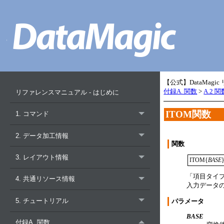
【公式】DataMagi
付録A. 関数
>
A.2 
リファレンスマニュアル - はじめに
ITOM関数
1. コマンド
2. データ加工情報
関数
3. レイアウト情報
ITOM{
BASE
「項目タイプ
4. 共通リソース情報
入力データの
5. チュートリアル
パラメータ
BASE
付録A. 関数