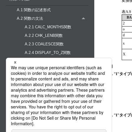
変換
A.1 関数の記述形式
表A.
BA
A.2 関数の文法
2
A.2.1 CALC_MONTHS関数
o
d
A.2.2 CHK_LENB関数
x
A.2.3 COALESCE関数
A.2.4 DISPLAY_TO_Z関数
X
A.2.5 FORMAT_DATE関数
使用例
A.2.6 FORMAT_NUM関数
1.
"I"タイ
A.2.7 IF関数
A.2.8 ITOM関数
A.2.9 JULIANDAY関数
A.2.10 LENB関数
A.2.11 MATCH_REG関数
2.
"I"タイ
A.2.12 REPLACE_DB関数
A.2.13 REPLACE_REG関数