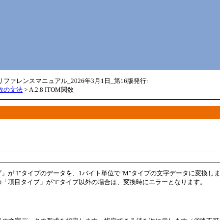
メイン コンテンツにスキップ
c リファレンスマニュアル_2026年3月1日_第16版発行:
関数の文法
>
A.2.8 ITOM関数
}
」が"I"タイプのデータを、1バイト単位で"M"タイプの文字データに変換し
「項目タイプ」が"I"タイプ以外の場合は、変換時にエラーとなります。