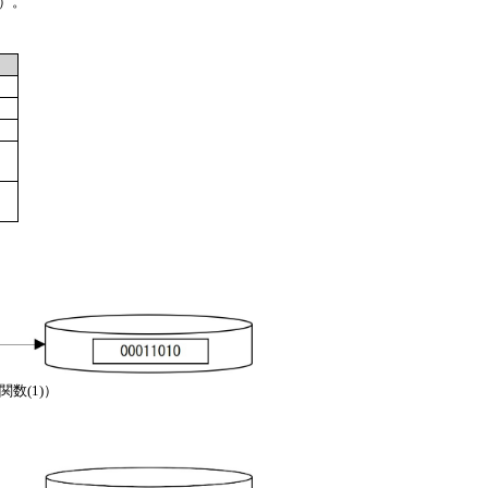
）。
）
関数(1)）