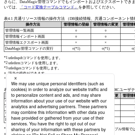
さらに、DataMagic管理コマンドでもインポートおよびエクスポートできます
いては、
「コード変換テーブルコマンド」
を参照してください。
表4.1
共通リソース情報の操作方法 （DB接続情報、共通コンポーネント情
操作方法
管理情報の登録
管理情報の変更
管理情
管理情報一覧画面
○
○
管理情報インポート画面
○
○
管理情報エクスポート画面
×
×
DataMagic管理コマンドの実行
○(*1)
○(*1)
○(
*1
:
utlediupdtコマンドを使用します。
*2
:
utledirmコマンドを使用します。
*3
:
utledigenコマンドを使用します。
○
:
該当の操作ができます。
×
:
該当の操作はできません。
表4.2
共通リソース情報の操作方法 （外字テーブル情報、EBCDICユーザ
操作方法
管理情報の登録
管理情報の変更
管理情
管理情報一覧画面(*1)
○
○
管理情報インポート画面
×
×
管理情報エクスポート画面
×
×
DataMagic管理コマンドの実行
○(*1)
○(*1)
*1
:
外字テーブル情報ではutledgtfextdコマンドを、EBCDICユーザテーブル情報ではu
○
:
該当の操作ができます。