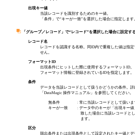
出現キー値
当該レコードを識別するためのキー値。
「条件」で“キーが一致”を選択した場合に指定します
「グループ／レコード」で“レコード”を選択した場合に設定す
レコード名
レコードを認識する名称。同ID内で重複した値は指定
せん。
フォーマットID
出現条件にヒットした際に使用するフォーマットID。
フォーマット情報に登録されているIDを指定します。
条件
データを当該レコードとして扱うかどうかの条件。詳
「DataMagic 操作マニュアル」を参照してください。
無条件
: 常に当該レコードとして扱いま
キーが一致
: データ中のキーが「出現キー値
致した場合に当該レコードと
ます。
区分
脱出条件または出現条件として設定されたキー値とデ