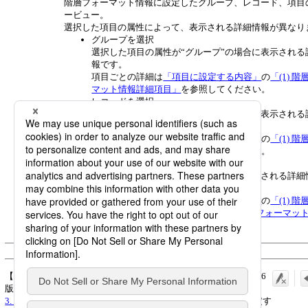
階層フォーマット情報に設定したグループ、レコード、項目
ービュー。
選択した項目の属性によって、表示される詳細情報が異なり
グループを選択
選択した項目の属性が“グループ”の場合に表示される
報です。
項目ごとの詳細は
「項目に設定する内容」
の
「(1) 
マット情報詳細項目」
を参照してください。
レコードを選択
選択した項目の属性が“レコード”の場合に表示される
報です。
項目ごとの詳細は
「項目に設定する内容」
の
「(1) 
マット情報詳細項目」
を参照してください。
項目を選択
選択した項目の属性が“項目”の場合に表示される詳細
す。
項目ごとの詳細は
「項目に設定する内容」
の
「(1) 
マット情報詳細項目」
をおよび
「(2) 階層フォーマッ
目設定項目」
を参照してください。
© Saison Technology Co.,Ltd. 2007
【公式】DataMagic リファレンスマニュアル_2026年3月1日_第16
版発行:
3. レイアウト情報
>
3.5 階層フォーマット情報
>
3.5.2 項目に設定す