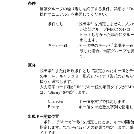
条件
当該グループの繰り返しを終了する条件。詳細は「DataM
操作マニュアル」を参照してください。
条件なし
: 脱出条件を指定しません。入力
が当該グループ内のどのレコ
ヒットしなかった場合にグル
出します。
キーが一致
: データ中のキーが「出現キー値
致した場合に当該グループを
す。
区分
脱出条件または出現条件として設定されたキー値とデ
のキーを、キャラクター形式とバイナリ形式のどちら
扱うか選択します。
入力漢字コード種が“JIS”でキー値の項目タイプが“M
は、“Binary”を指定します。
Character
: キー値を文字で指定します。
Binary
: キー値を16進数文字列で指定
出現キー開始位置
「条件」で“キーが一致”を指定したとき、キーの開始
指定します。“1”から“32740”の範囲で指定します。
イトです。