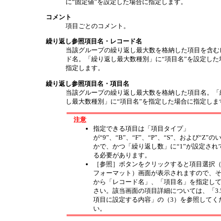
に“固定値”を設定した場合に指定します。
コメント
項目ごとのコメント。
繰り返し参照項目名・レコード名
当該グループの繰り返し最大数を格納した項目を含む
ド名。「繰り返し最大数種別」に“項目名”を設定した
指定します。
繰り返し参照項目名・項目名
当該グループの繰り返し最大数を格納した項目名。「
し最大数種別」に“項目名”を指定した場合に指定しま
注意
指定できる項目は「項目タイプ」
が“9”、“B”、“F”、“P”、“S”、および“Z”の
かで、かつ「繰り返し数」に“1”が設定され
る必要があります。
［参照］ボタンをクリックすると項目選択
フォーマット）画面が表示されますので、
から「レコード名」、「項目名」を指定し
さい。該当画面の項目詳細については、「3.
項目に設定する内容」の（3）を参照してく
い。