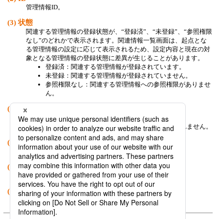
管理情報ID。
(3)
状態
関連する管理情報の登録状態が、“登録済”、“未登録”、“参照権限
なし”のどれかで表示されます。関連情報一覧画面は、起点とな
る管理情報の設定に応じて表示されるため、設定内容と現在の対
象となる管理情報の登録状態に差異が生じることがあります。
登録済：関連する管理情報が登録されています。
未登録：関連する管理情報が登録されていません。
参照権限なし：関連する管理情報への参照権限がありませ
ん。
(4)
更新ユーザ
管理情報を更新したユーザID。
DataMagic Desktopグレードでは、更新ユーザは表示されません。
(5)
業務グループ
管理情報が所属する業務グループ。
(6)
更新日時
管理情報を最後に更新した日時。
(7)
コメント
管理情報に指定したコメント。
© Saison Technology Co.,Ltd. 2007