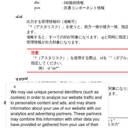
dbc
: DB接続情報
pon
: 共通コンポーネント情報
-d
id
出力する管理情報ID（省略可）
「*（アスタリスク）」を使うと、前方一致や後方一致、指定
ます。
省略すると、すべてのIDが対象になります。-gと同時に指
管理情報が出力対象になります。
注意
「*（アスタリスク）」を使用する際は、
id
を「"（ダブ
指定してください。
例） -d "ab*"
-g
grpid
出力する管理情報の業務グループID（省略可）
省略すると、すべての業務グループの管理情報が対象になりま
両方の条件を満たした管理情報が出力対象になります。
出力例
CSV情報の場合
"ID","更新ユーザ","業務グループ","更新日時","コメント"

"CSV01","abc","grp01","2016/11/08 10:43:13","テスト用; 出力"

"CSV02","admin","","2016/11/22 19:21:48","入力用"
