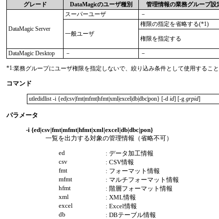
グレード
DataMagicのユーザ種別
管理情報の業務グループ設
スーパーユーザ
－
権限の指定を省略する(*1)
DataMagic Server
一般ユーザ
権限を指定する
DataMagic Desktop
－
－
*1
:
業務グループにユーザ権限を指定しないで、絞り込み条件として使用するこ
コマンド
utledidlist -i {ed|csv|fmt|mfmt|hfmt|xml|excel|db|dbc|pon} [-d 
id
] [-g 
grpid
パラメータ
-i {ed|csv|fmt|mfmt|hfmt|xml|excel|db|dbc|pon}
一覧を出力する対象の管理情報（省略不可）
ed
: データ加工情報
csv
: CSV情報
fmt
: フォーマット情報
mfmt
: マルチフォーマット情報
hfmt
: 階層フォーマット情報
xml
: XML情報
excel
: Excel情報
db
: DBテーブル情報