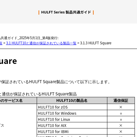
メイン コンテンツにスキップ
製品共通ガイド_2025年5月1日_第4版発行:
覧
>
3.1 HULFT10と通信が保証されている製品一覧
>
3.1.3 HULFT Square
uare
と通信が保証されているHULFT Square製品について以下に示します。
.10と通信が保証されているHULFT Square製品
areのサービス名
HULFT10の製品名
通信保証
HULFT10 for zOS
×
HULFT10 for Windows
○
HULFT10 for Linux
○
ビス
HULFT10 for AIX
×
HULFT10 for IBMi
×