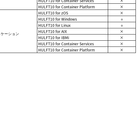
HULFT10 for Container Services
×
HULFT10 for Container Platform
×
HULFT10 for zOS
×
HULFT10 for Windows
○
HULFT10 for Linux
○
HULFT10 for AIX
×
アプリケーション
HULFT10 for IBMi
×
HULFT10 for Container Services
×
HULFT10 for Container Platform
×