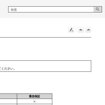
てください。
通信保証
×