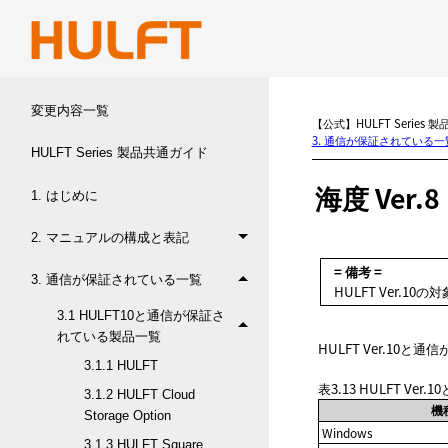
変更内容一覧
【公式】HULFT Series 
3. 通信が保証されている一
HULFT Series 製品共通ガイド
海度 Ver.8
1. はじめに
2. マニュアルの構成と表記
= 備考 =
3. 通信が保証されている一覧
HULFT Ver.1
3.1 HULFT10と通信が保証さ
れている製品一覧
HULFT Ver.10
3.1.1 HULFT
表3.13
HULFT Ver
3.1.2 HULFT Cloud
機
Storage Option
Windows
3.1.3 HULFT Square