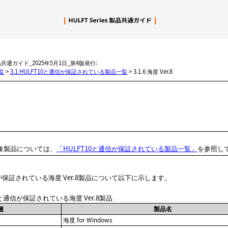
メイン コンテンツにスキップ
製品共通ガイド_2025年5月1日_第4版発行:
覧
>
3.1 HULFT10と通信が保証されている製品一覧
>
3.1.6 海度 Ver.8
0の対象製品については、
「HULFT10と通信が保証されている製品一覧」
を参照し
と通信が保証されている海度 Ver.8製品について以下に示します。
.10と通信が保証されている海度 Ver.8製品
種
製品名
海度 for Windows