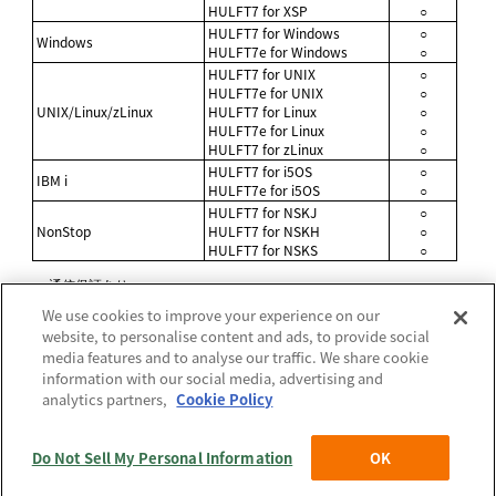
HULFT7 for XSP
○
HULFT7 for Windows
○
Windows
HULFT7e for Windows
○
HULFT7 for UNIX
○
HULFT7e for UNIX
○
UNIX/Linux/zLinux
HULFT7 for Linux
○
HULFT7e for Linux
○
HULFT7 for zLinux
○
HULFT7 for i5OS
○
IBM i
HULFT7e for i5OS
○
HULFT7 for NSKJ
○
NonStop
HULFT7 for NSKH
○
HULFT7 for NSKS
○
○
:
通信保証あり
×
:
通信保証なし
We use cookies to improve your experience on our
website, to personalise content and ads, to provide social
media features and to analyse our traffic. We share cookie
information with our social media, advertising and
【公式】HULFT Series 製品共通ガイド_2025年5月1日_第4版発
行:
analytics partners,
Cookie Policy
3. 通信が保証されている一覧
>
3.2 HULFT10 Managerと通信が
保証されている製品一覧
>
3.2.1 HULFT
Do Not Sell My Personal Information
OK
サイトポリシー
(c) Saison Technology Co.,Ltd. 2024