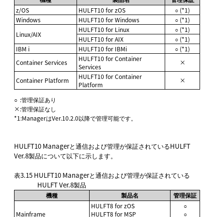
z/OS
HULFT10 for zOS
○ (*1)
Windows
HULFT10 for Windows
○ (*1)
HULFT10 for Linux
○ (*1)
Linux/AIX
HULFT10 for AIX
○ (*1)
IBM i
HULFT10 for IBMi
○ (*1)
HULFT10 for Container
Container Services
×
Services
HULFT10 for Container
Container Platform
×
Platform
○
:
管理保証あり
×
:
管理保証なし
*1
:
ManagerはVer.10.2.0以降で管理可能です。
HULFT10 Managerと通信および管理が保証されているHULFT
Ver.8製品について以下に示します。
表3.15
HULFT10 Managerと通信および管理が保証されている
HULFT Ver.8製品
機種
製品名
管理保証
HULFT8 for zOS
○
Mainframe
HULFT8 for MSP
○