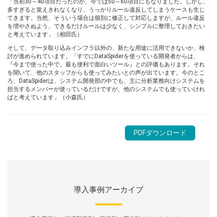
「当初30～40項目だったのが、今では50～60項目にもなりました。しかし、
多すぎると覚えきれなくなり、うっかりルール違反してしまうケースも生じ
てきます。当然、そういう場合は個別に修正して対応しますが、ルール違反
を増やさぬよう、できるだけルールは少なく、シンプルに整理しておきたい
と考えています」（相田氏）
そして、データ取り込みインフラ以外の、新たな用途に活用できないか、検
討が進められています。「すでにDataSpiderを使っている開発者からは、
『今まで使った中で、最も便利で面白いツール』との評価もあります。それ
を聞いて、他のスタッフからも使ってみたいとの声が出ています。今のとこ
ろ、DataSpiderは、システム開発部の中でも、主に分析業務向けシステムを
担当するメンバーが使っているだけですが、他のシステムでも使っていけれ
ばと考えています」（小森氏）
PDFダウンロード
導入事例アーカイブ