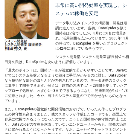
非常に高い開発効率を実現し、シ
ステムの稼働も安定
データ取り込みインフラの構築後、開発は順
調に進んでいます。当初、DataSpiderを扱う
開発者は2名でしたが、8月には6名に増員さ
れ、活用範囲も広がっています。2008年11月
の時点で、DataSpider を用いたプロジェクト
は42件に達しているそうです。
システム開発部 システム開発室 課長補佐の相
田秀久氏は、DataSpiderを次のように評価しています。
「最大のポイントは、開発ツールが視覚的で分かりやすいことです。Javaな
どではシステム基盤となるような部分に手間がかかるのに対し、DataSpider
なら技術的な部分のほとんどが内包されているので、データ連携のロジック
に集中して開発できます。例えば、以前の方法では1～2週間を要していたア
ップロード処理が、わずか2～3日でできるようになり、開発期間が1/5～1/3
に短縮されました。今や、当社のシステム基盤の中で欠かせないものとなっ
ています」
また、DataSpiderの視覚的な開発環境のおかげで、いったん作ったプログラ
ムの保守性も高まりました。他のスタッフが作成したコードでも、画面上で
容易に把握できるようになったのです。こうした開発性や保守性の向上によ
り、DataSpiderの存在を意識していないエンドユーザーからも、開発の迅速
さに驚かれるようになったそうです。なお、ニッセイアセットマネジメント