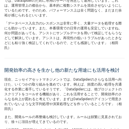
では、DataSpiderのために専用のサーバを用意して運用しています。これ
は、運用管理上の都合から、基本的に複数システムを混在させないようにし
ているためです。そのため、パフォーマンス上は全く問題なく、まだまだ余
裕が感じられるといいます。
「データベース入出力のレスポンスは非常に早く、大量データを処理する際
にも助かっています。また、本番環境での日常の運用も安定していますね。
何か問題があっても、アシストにサンプルデータを用いて検証してもらうな
どして解決しています。アシストは、再現性の低いトラブルがあったときな
どにも粘り強く検証してくれているので、とても感謝しています」（相田
氏）
開発効率の高さを生かし他の新たな用途にも活用を検討
現在、ニッセイアセットマネジメントでは、DataSpiderのさらなる活用へ向
けた、いくつかの取り組みを進めています。例えば、頻度の高い処理を共通
化する作業に着手しているそうです。「DataSpiderには、他プロジェクトの
スクリプトをコールする機能があり、これを活用することで、開発効率のさ
らなる向上が図れると考えています。まずはDataSpiderのアイコンで用意さ
れていないような文字列処理や演算処理などを作っているところです」（相
田氏）
また、開発ルールの再整備も検討しています。ルールは頻繁に見直されてお
り、徐々に項目が増えてきているのです。