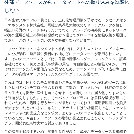
外部データソースからデータマートへの取り込みを効率化
したい
日本生命グループの一員として、主に投資運用業を手がけるニッセイアセッ
トマネジメント株式会社。同社は業界最大規模のリサーチグループを擁し、
幅広い分野のリサーチを行うだけでなく、グループの海外拠点ネットワーク
や海外運用会社との戦略的提携などを通じてグローバルな情報収集を展開し
ており、このリサーチ力が大きな特徴となっています。
ニッセイアセットマネジメントの社内では、アナリストやファンドマネージ
ャの分析業務、運用報告資料の作成などにデータマートが活用されていま
す。そのデータソースとしては、外部の情報ベンダー、シンクタンク、証券
会社などから、例えば株式や債券の属性・時価情報などの情報ですが、それ
ぞれのデータ形式や配信方法が異なるため、データマートへ取り込む際には
データの変換やマージを行うためのプログラムが必要です。
これまでは、同社システム開発部システム開発室が、それぞれのソースに応
じた個別のバッチプログラムを作成して対応していましたが、既存のプログ
ラム手法では開発生産性を向上させることが難しい上に属人化しやすいとい
う課題がありました。また、そのバッチプログラムには多様な環境が用いら
れていたため、処理を行うサーバが複数になっており、運用管理面でも負担
が大きかったといいます。さらに、アナリストは分析精度向上を、ファンド
マネージャは商品拡充などを求め、より多くのデータを収集していこうとし
ているため、今後もデータソースの増加が見込まれることから、バッチプロ
グラム開発負担も増大する懸念がありました。
この課題を解決するため、開発生産性が高く、多様なデータソースを網羅で