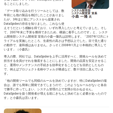
ることにしました。
「データ取り込みを行うツールとしては、数
年前にも他の製品を検討したことがありまし
たが、3年ほど前にアシストから提案され
DataSpiderの存在を知りました。これなら使
えそうだという感触を得ており、いずれ導入したいと考えていました。そし
て、2007年末に予算を獲得できたため、構築に着手したのです」と、システ
ム開発部システム開発室 室長の小森一隆氏は説明します。「2007年12月にト
ライアルを実施したところ、生産性の高さは予想以上でした。目で見た通り
の動作で、違和感はありません。さっそく2008年1月より本格的に導入して
います」（小森氏）
導入の際、同社では、DataSpiderを上手に活用すべく、開発ルールを決めて
担当する全員がそれを徹底することにしました。開発の品質を安定させるこ
と、運用やメンテナンスの手続きを効率化することなどを目的としたもの
で、例えばプロジェクト名称やフォルダ構成など、数十項目に及んでいま
す。
「他の開発ツールでも同様のルールを決めていますが、特にDataSpiderの場
合は、誰でも簡単に開発できてしまうので、このようなルールがないと各自
で勝手に作ってしまい、システム管理の上で支障が出かねません。
DataSpiderを扱う開発者が増える前にきちんと決めておく必要があったので
す」と小森氏は言います。