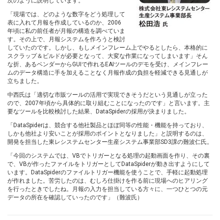
次のように説明しています。
「現場では、どのような数字をどう処理して
表に入れて月報を作成しているのか、2006
年頃に私の前任者が月報の構造を調べていま
す。その上で、月報システムを作ろうと検討
していたのです。しかし、もしメインフレーム上でやるとしたら、本格的に
スクラップ＆ビルドが必要となって、大変な作業になってしまいます」そん
な折、あるベンダーからGUIで作れるEAIツールのデモを受け、メインフレー
ムのデータ構造に手を加えることなく月報作成の負担を軽減できる見通しが
立ちました。
中西氏は「適切な市販ツールの活用で実現できそうだという見通しが立った
ので、2007年頃から具体的に取り組むことになったのです」と言います。主
要なツールを比較検討した結果、DataSpiderの採用が決まりました。
「DataSpiderは、競合する他社製品とほぼ同等の性能・機能を持っており、
しかも他社より安いことが採用のポイントとなりました」と説明するのは、
開発を担当した東レシステムセンター生産システム事業部SD3課の難波仁氏。
「今回のシステムでは、VBでトリガーとなる処理の起動画面を作り、その裏
で、VBが作ったファイルをトリガーとしてDataSpiderが動き出すようにして
います。DataSpiderのファイルトリガー機能を使うことで、手軽に起動処理
が作れました。苦労したのは、むしろ仕掛けを作る前に現場へのヒアリング
を行ったときでしたね。月報の入力を担当している方々に、一つひとつの元
データの所在を確認していったのです」（難波氏）