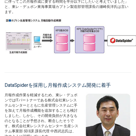
に伴ってこの月報作成に要する時間を半分以下にしたいと考えていました」
と、東レ・デュポン東海事業場カプトン製造部管理課長の瀬崎長洋氏は言い
ます。
DataSpiderを採用し月報作成システム開発に着手
月報作成作業を軽減するため、東レ・デュポ
ンではITパートナーである株式会社東レシス
テムセンターとともに生産管理システムに手
を加えて月報作成機能を追加することも検討
しました。しかし、その開発負担が大きなも
のとなることが予想され、断念したそうで
す。株式会社東レシステムセンター 生産シス
テム事業部 SD3課 課長代理 中西武志氏は、