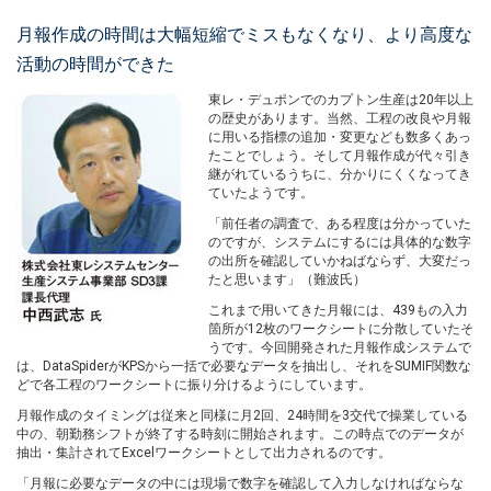
月報作成の時間は大幅短縮でミスもなくなり、より高度な
活動の時間ができた
東レ・デュポンでのカプトン生産は20年以上
の歴史があります。当然、工程の改良や月報
に用いる指標の追加・変更なども数多くあっ
たことでしょう。そして月報作成が代々引き
継がれているうちに、分かりにくくなってき
ていたようです。
「前任者の調査で、ある程度は分かっていた
のですが、システムにするには具体的な数字
の出所を確認していかねばならず、大変だっ
たと思います」（難波氏）
これまで用いてきた月報には、439もの入力
箇所が12枚のワークシートに分散していたそ
うです。今回開発された月報作成システムで
は、DataSpiderがKPSから一括で必要なデータを抽出し、それをSUMIF関数な
どで各工程のワークシートに振り分けるようにしています。
月報作成のタイミングは従来と同様に月2回、24時間を3交代で操業している
中の、朝勤務シフトが終了する時刻に開始されます。この時点でのデータが
抽出・集計されてExcelワークシートとして出力されるのです。
「月報に必要なデータの中には現場で数字を確認して入力しなければならな