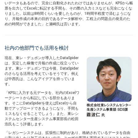
いデータもあるので、完全に自動化されたわけではありませんが、KPSから帳
票を出力してExcelに転記する手間も、その際の入力ミスなども完全になくな
りました。以前は8時間くらいを要したものが、1時間半程度で済むようにな
り、月報作成の本来の目的であるデータ解析や、工程上の問題点の発見のた
めの時間ができました」と瀬崎氏は言います。
社内の他部門でも活用を検討
現在、東レ・デュポンが導入したDataSpider
は、安定した稼働で月報の作成に役立ってい
ます。東レ・デュポンでは今後、DataSpider
のさらなる活用を考えているそうです。例え
ば中西氏は、こんなアイデアを持っていま
す。
「KPSに入力する元データを、社内のExcelワ
ークシートから転記している部分もありま
す。そこにDataSpiderを使えばExcelから自
動でアップロードできるようになり、手間も
ミスもなくせることでしょう」また、東レシ
ステムセンター生産システム事業部長の松田
浩氏もこう評価します。
「レガシーシステムは、拡張性に制約があり、格納されているデータを自由
に取り出したり加工できないので、ユーザの要望を実現するにはコストがか