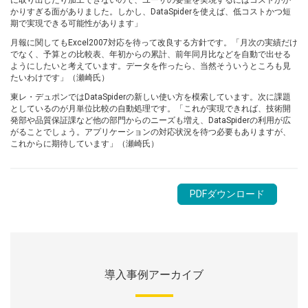
かりすぎる面がありました。しかし、DataSpiderを使えば、低コストかつ短
期で実現できる可能性があります」
月報に関してもExcel2007対応を待って改良する方針です。「月次の実績だけ
でなく、予算との比較表、年初からの累計、前年同月比などを自動で出せる
ようにしたいと考えています。データを作ったら、当然そういうところも見
たいわけです」（瀬崎氏）
東レ・デュポンではDataSpiderの新しい使い方を模索しています。次に課題
としているのが月単位比較の自動処理です。「これが実現できれば、技術開
発部や品質保証課など他の部門からのニーズも増え、DataSpiderの利用が広
がることでしょう。アプリケーションの対応状況を待つ必要もありますが、
これからに期待しています」（瀬崎氏）
PDFダウンロード
導入事例アーカイブ