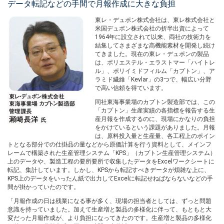
データ転記などの手間で月報作成に大きな負担
東レ・デュポン株式会社は、東レ株式会社と
米国デュポン株式会社の折半出資によって
1964年に設立されて以来、両社の技術力を
結集してさまざまな高機能素材を開発し続け
てきました。現在の東レ・デュポンの製品
は、ポリエステル・エラストマー「ハイトレ
ル」、ポリイミドフィルム「カプトン」、ア
ラミド繊維「Kevlar」の3つで、幅広い分野
で高い信頼を得ています。
同社東海事業場のカプトン製造部では、この
「カプトン」生産実績の各指標を報告する生
産月報を作成するのに、現場にかなりの負担
をかけているという課題がありました。月報
は、原料投入量と生産量、各工程上のポイン
トとなる部分での仕掛品の量などから原価計算を行う資料として、メインフ
レームで構築された生産管理システム「KPS」（カプトン生産管理システム）
上のデータや、製造工程の要所要所で収集したデータをExcelワークシートに
転記、集計しています。しかし、KPSから転記すべきデータが煩雑な上に、
KPS上のデータをいったん紙で出力してExcelに転記せねばならないなどの手
間が掛かっていたのです。
「月報作成の日は残業になる事が多く、現場の担当者としては、ずっと問題
意識を持っていました。加えて生産増と製品の多様化に伴って、もともと大
変だった月報作成が、より負担になってきたのです。生産増と製品の多様化